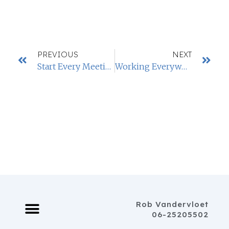
PREVIOUS
NEXT
Start Every Meeting With A Handshake.
Working Everywhere. Any Time. Any Place.
Rob Vandervloet
06-25205502