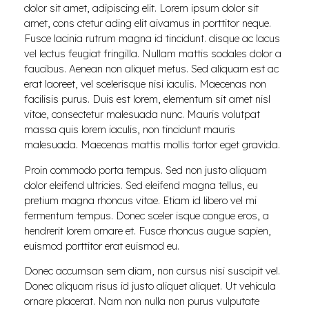
dolor sit amet, adipiscing elit. Lorem ipsum dolor sit
amet, cons ctetur ading elit aivamus in porttitor neque.
Fusce lacinia rutrum magna id tincidunt. disque ac lacus
vel lectus feugiat fringilla. Nullam mattis sodales dolor a
faucibus. Aenean non aliquet metus. Sed aliquam est ac
erat laoreet, vel scelerisque nisi iaculis. Maecenas non
facilisis purus. Duis est lorem, elementum sit amet nisl
vitae, consectetur malesuada nunc. Mauris volutpat
massa quis lorem iaculis, non tincidunt mauris
malesuada. Maecenas mattis mollis tortor eget gravida.
Proin commodo porta tempus. Sed non justo aliquam
dolor eleifend ultricies. Sed eleifend magna tellus, eu
pretium magna rhoncus vitae. Etiam id libero vel mi
fermentum tempus. Donec sceler isque congue eros, a
hendrerit lorem ornare et. Fusce rhoncus augue sapien,
euismod porttitor erat euismod eu.
Donec accumsan sem diam, non cursus nisi suscipit vel.
Donec aliquam risus id justo aliquet aliquet. Ut vehicula
ornare placerat. Nam non nulla non purus vulputate